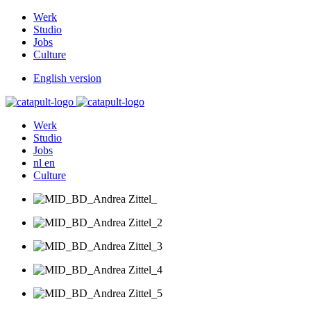
Werk
Studio
Jobs
Culture
English version
Werk
Studio
Jobs
nl
en
Culture